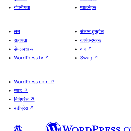
गोपनीयता
प्याटर्नहरू
लर्न
संलग्न हुनुहोस्
सहायता
कार्यक्रमहरू
डेभलपरहरू
दान
↗
WordPress.tv
↗
Swag
↗
WordPress.com
↗
म्याट
↗
बिबिप्रेस
↗
बडीप्रेस
↗