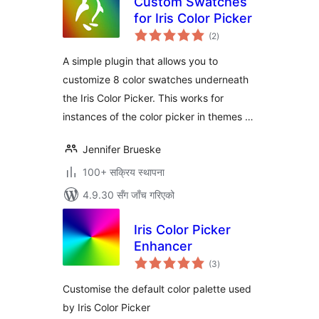
Custom Swatches
for Iris Color Picker
कुल
(2
)
रेटिङ्गहरू
A simple plugin that allows you to
customize 8 color swatches underneath
the Iris Color Picker. This works for
instances of the color picker in themes …
Jennifer Brueske
100+ सक्रिय स्थापना
4.9.30 सँग जाँच गरिएको
Iris Color Picker
Enhancer
कुल
(3
)
रेटिङ्गहरू
Customise the default color palette used
by Iris Color Picker