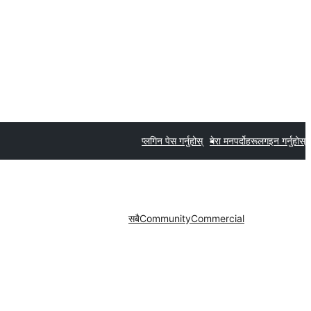
प्लगिन पेस गर्नुहोस्
मेरा मनपर्दोहरू
लगइन गर्नुहोस्
सबै
Community
Commercial