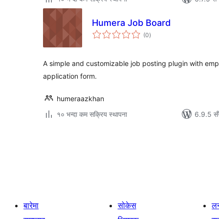
Humera Job Board
कुल
(0
)
रेटिङ्गहरू
A simple and customizable job posting plugin with em
application form.
humeraazkhan
१० भन्दा कम सक्रिय स्थापना
6.9.5 सँ
पोस्टको
पृष्ठाङ्कन
बारेमा
सोकेस
लर