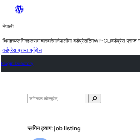
सामग्रीमा
जानुहोस्
नेपाली
थिमहरू
प्लगिनहरू
समाचार
बारेमा
नेपालीमा वर्डप्रेस
टिम
WP-CLI
वर्डप्रेस प्राप्त ग
वर्डप्रेस प्राप्त गर्नुहोस्
Plugin Directory
खोज्नुहोस्
प्लगिन ट्याग:
job listing