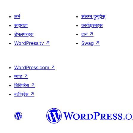
लर्न
संलग्न हुनुहोस्
सहायता
कार्यक्रमहरू
डेभलपरहरू
दान
↗
WordPress.tv
↗
Swag
↗
WordPress.com
↗
म्याट
↗
बिबिप्रेस
↗
बडीप्रेस
↗