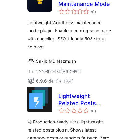
Maintenance Mode
कुल
(0
)
रेटिङ्गहरू
Lightweight WordPress maintenance
mode plugin. Enable a coming soon page
with one click. SEO-friendly 503 status,
no bloat.
Sakib MD Nazmush
१० भन्दा कम सक्रिय स्थापना
6.9.6 सँग जाँच गरिएको
Lightweight
Related Posts
कुल
BCTeam
(0
)
रेटिङ्गहरू
🚀 Production-ready ultra-lightweight
related posts plugin. Shows latest
category posts or random fallback. Zero