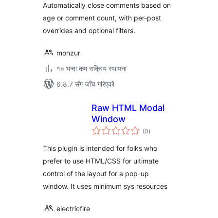
Automatically close comments based on
age or comment count, with per-post
overrides and optional filters.
monzur
१० भन्दा कम सक्रिय स्थापना
6.8.7 सँग जाँच गरिएको
Raw HTML Modal
Window
कुल
(0
)
रेटिङ्गहरू
This plugin is intended for folks who
prefer to use HTML/CSS for ultimate
control of the layout for a pop-up
window. It uses minimum sys resources
electricfire