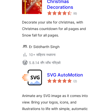
Christmas
Decorations
कुल
(6
)
रेटिङ्गहरू
Decorate your site for christmas, with
Christmas countdown for all pages and
Snow fall for all pages.
Er Siddharth Singh
10+ सक्रिय स्थापना
5.8.14 सँग जाँच गरिएको
SVG AutoMotion
कुल
(2
)
रेटिङ्गहरू
Animate any SVG image as it comes into
view. Bring your logos, icons, and
illustrations to life with simple, automatic