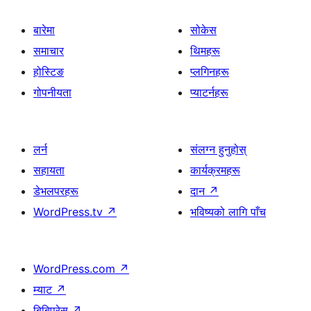
बारेमा
सोकेस
समाचार
थिमहरू
होस्टिङ
प्लगिनहरू
गोपनीयता
प्याटर्नहरू
लर्न
संलग्न हुनुहोस्
सहायता
कार्यक्रमहरू
डेभलपरहरू
दान
↗
WordPress.tv
↗
भविष्यको लागि पाँच
WordPress.com
↗
म्याट
↗
बिबिप्रेस
↗