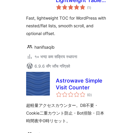
Lightweight Table
कुल
of Contents
(1
)
रेटिङ्गहरू
Fast, lightweight TOC for WordPress with
nested/flat lists, smooth scroll, and
optional offset.
hanifsaqib
१० भन्दा कम सक्रिय स्थापना
6.9.6 सँग जाँच गरिएको
Astrowave Simple
Visit Counter
कुल
(0
)
रेटिङ्गहरू
超軽量アクセスカウンター。DB不要・
Cookie二重カウント防止・Bot排除・日本
時間夜中0時リセット。