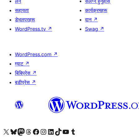
लर्न
संलग्न हुनुहोस्
सहायता
कार्यक्रमहरू
डेभलपरहरू
दान
↗
WordPress.tv
↗
Swag
↗
WordPress.com
↗
म्याट
↗
बिबिप्रेस
↗
बडीप्रेस
↗
हाम्रो X (पहिले ट्विटर) खातामा जानुहोस्
हाम्रो Bluesky खाता भ्रमण गर्नुहोस्
हाम्रो म्यास्टोडन खाता भ्रमण गर्नुहोस्
हाम्रो थ्रेड्स खातामा जानुहोस्
हाम्रो फेसबुक पेजमा जानुहोस्
हाम्रो इन्स्टाग्राम खातामा जानुहोस्
हाम्रो लिङ्क्डइन खातामा जानुहोस्
हाम्रो TikTok खाता भ्रमण गर्नुहोस्
हाम्रो युट्युब च्यानलमा जानुहोस्
हाम्रो टम्बलर खाता भ्रमण गर्नुहोस्