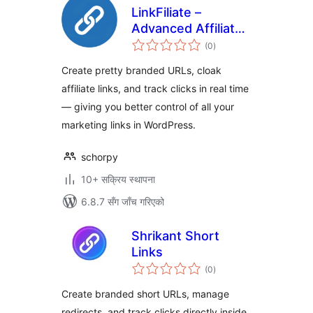
LinkFiliate –
Advanced Affiliate
कुल
Link Management,
(0
)
रेटिङ्गहरू
Branded Short
Create pretty branded URLs, cloak
Links, Click
affiliate links, and track clicks in real time
Tracking &
— giving you better control of all your
Analytics
marketing links in WordPress.
schorpy
10+ सक्रिय स्थापना
6.8.7 सँग जाँच गरिएको
Shrikant Short
Links
कुल
(0
)
रेटिङ्गहरू
Create branded short URLs, manage
redirects, and track clicks directly inside