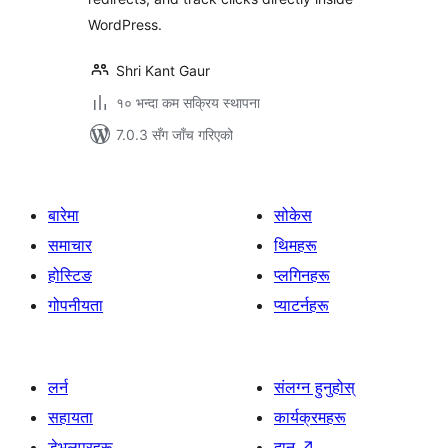
WordPress.
Shri Kant Gaur
१० भन्दा कम सक्रिय स्थापना
7.0.3 सँग जाँच गरिएको
बारेमा
सोकेस
समाचार
थिमहरू
होस्टिङ
प्लगिनहरू
गोपनीयता
प्याटर्नहरू
लर्न
संलग्न हुनुहोस्
सहायता
कार्यक्रमहरू
डेभलपरहरू
दान
↗