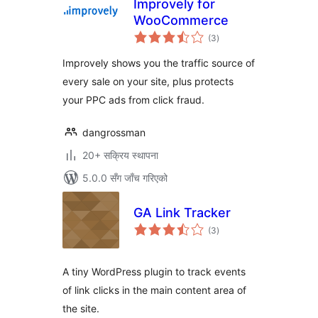
Improvely for
WooCommerce
कुल
(3
)
रेटिङ्गहरू
Improvely shows you the traffic source of
every sale on your site, plus protects
your PPC ads from click fraud.
dangrossman
20+ सक्रिय स्थापना
5.0.0 सँग जाँच गरिएको
GA Link Tracker
कुल
(3
)
रेटिङ्गहरू
A tiny WordPress plugin to track events
of link clicks in the main content area of
the site.