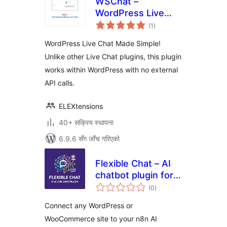
WSChat –
WordPress Live
कुल
Chat
(1
)
रेटिङ्गहरू
WordPress Live Chat Made Simple!
Unlike other Live Chat plugins, this plugin
works within WordPress with no external
API calls.
ELEXtensions
40+ सक्रिय स्थापना
6.9.6 सँग जाँच गरिएको
Flexible Chat – AI
chatbot plugin for
कुल
WordPress and
(0
)
रेटिङ्गहरू
WooCommerce
Connect any WordPress or
WooCommerce site to your n8n AI