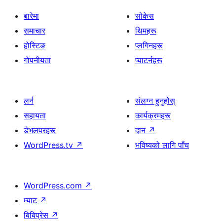
बारेमा
सोकेस
समाचार
थिमहरू
होस्टिङ
प्लगिनहरू
गोपनीयता
प्याटर्नहरू
लर्न
संलग्न हुनुहोस्
सहायता
कार्यक्रमहरू
डेभलपरहरू
दान
↗
WordPress.tv
↗
भविष्यको लागि पाँच
WordPress.com
↗
म्याट
↗
बिबिप्रेस
↗