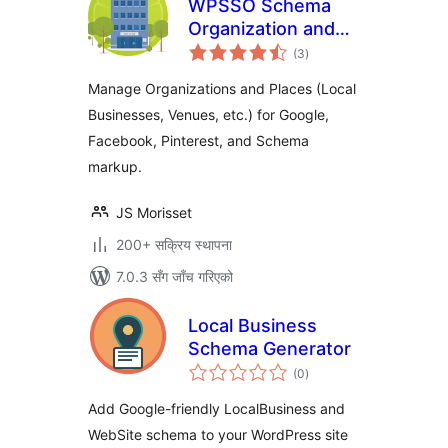
WPSSO Schema
Organization and
कुल
Place Manager
(3
)
रेटिङ्गहरू
Manage Organizations and Places (Local
Businesses, Venues, etc.) for Google,
Facebook, Pinterest, and Schema
markup.
JS Morisset
200+ सक्रिय स्थापना
7.0.3 सँग जाँच गरिएको
Local Business
Schema Generator
कुल
(0
)
रेटिङ्गहरू
Add Google-friendly LocalBusiness and
WebSite schema to your WordPress site