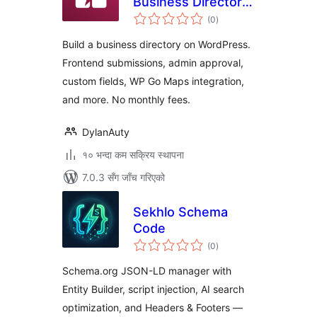
Business Directory
कुल
& Listings
(0
)
रेटिङ्गहरू
Build a business directory on WordPress.
Frontend submissions, admin approval,
custom fields, WP Go Maps integration,
and more. No monthly fees.
DylanAuty
१० भन्दा कम सक्रिय स्थापना
7.0.3 सँग जाँच गरिएको
Sekhlo Schema
Code
कुल
(0
)
रेटिङ्गहरू
Schema.org JSON-LD manager with
Entity Builder, script injection, AI search
optimization, and Headers & Footers —