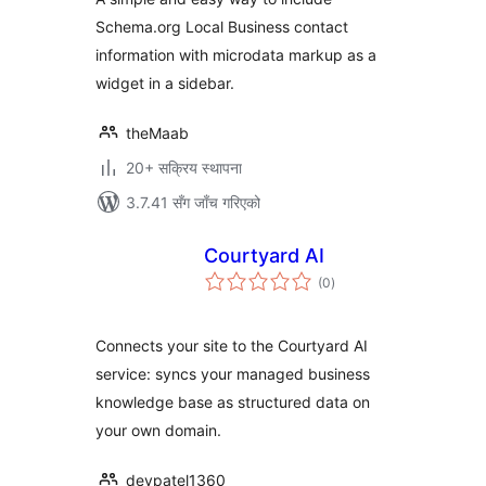
Schema.org Local Business contact
information with microdata markup as a
widget in a sidebar.
theMaab
20+ सक्रिय स्थापना
3.7.41 सँग जाँच गरिएको
Courtyard AI
कुल
(0
)
रेटिङ्गहरू
Connects your site to the Courtyard AI
service: syncs your managed business
knowledge base as structured data on
your own domain.
devpatel1360