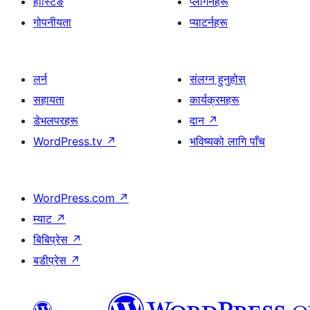
होस्टिङ
प्लगिनहरू
गोपनीयता
प्याटर्नहरू
लर्न
संलग्न हुनुहोस्
सहायता
कार्यक्रमहरू
डेभलपरहरू
दान
↗
WordPress.tv
↗
भविष्यको लागि पाँच
WordPress.com
↗
म्याट
↗
बिबिप्रेस
↗
बडीप्रेस
↗