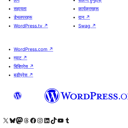
लर्न
संलग्न हुनुहोस्
सहायता
कार्यक्रमहरू
डेभलपरहरू
दान
↗
WordPress.tv
↗
Swag
↗
WordPress.com
↗
म्याट
↗
बिबिप्रेस
↗
बडीप्रेस
↗
हाम्रो X (पहिले ट्विटर) खातामा जानुहोस्
हाम्रो Bluesky खाता भ्रमण गर्नुहोस्
हाम्रो म्यास्टोडन खाता भ्रमण गर्नुहोस्
हाम्रो थ्रेड्स खातामा जानुहोस्
हाम्रो फेसबुक पेजमा जानुहोस्
हाम्रो इन्स्टाग्राम खातामा जानुहोस्
हाम्रो लिङ्क्डइन खातामा जानुहोस्
हाम्रो TikTok खाता भ्रमण गर्नुहोस्
हाम्रो युट्युब च्यानलमा जानुहोस्
हाम्रो टम्बलर खाता भ्रमण गर्नुहोस्