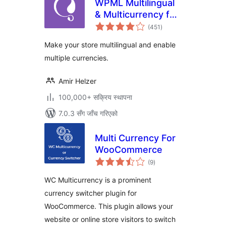
WPML Multilingual
& Multicurrency for
कुल
WooCommerce
(451
)
रेटिङ्गहरू
Make your store multilingual and enable
multiple currencies.
Amir Helzer
100,000+ सक्रिय स्थापना
7.0.3 सँग जाँच गरिएको
Multi Currency For
WooCommerce
कुल
(9
)
रेटिङ्गहरू
WC Multicurrency is a prominent
currency switcher plugin for
WooCommerce. This plugin allows your
website or online store visitors to switch