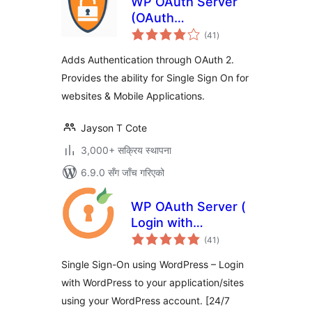
WP OAuth Server
(OAuth
कुल
Authentication)
(41
)
रेटिङ्गहरू
Adds Authentication through OAuth 2.
Provides the ability for Single Sign On for
websites & Mobile Applications.
Jayson T Cote
3,000+ सक्रिय स्थापना
6.9.0 सँग जाँच गरिएको
WP OAuth Server (
Login with
कुल
WordPress )
(41
)
रेटिङ्गहरू
Single Sign-On using WordPress – Login
with WordPress to your application/sites
using your WordPress account. [24/7