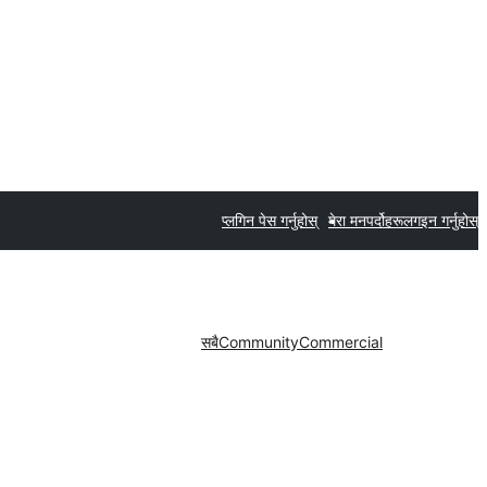
प्लगिन पेस गर्नुहोस्
मेरा मनपर्दोहरू
लगइन गर्नुहोस्
सबै
Community
Commercial