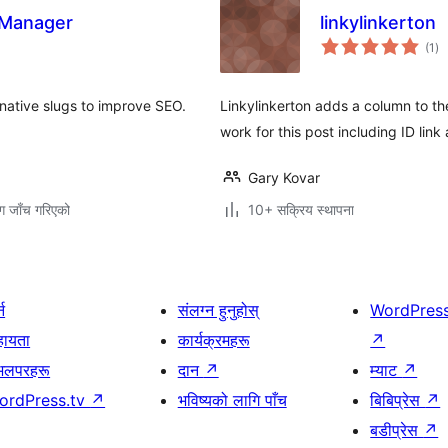
s Manager
linkylinkerton
कु
(1
)
रेट
native slugs to improve SEO.
Linkylinkerton adds a column to the
work for this post including ID link
Gary Kovar
ग जाँच गरिएको
10+ सक्रिय स्थापना
्न
संलग्न हुनुहोस्
WordPres
हायता
कार्यक्रमहरू
↗
भलपरहरू
दान
↗
म्याट
↗
ordPress.tv
↗
भविष्यको लागि पाँच
बिबिप्रेस
↗
बडीप्रेस
↗