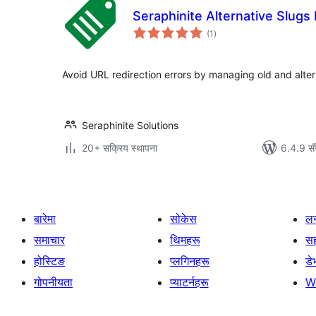
Seraphinite Alternative Slug
कुल
(1
)
रेटिङ्गहरू
Avoid URL redirection errors by managing old and alter
Seraphinite Solutions
20+ सक्रिय स्थापना
6.4.9 सँ
बारेमा
सोकेस
लर
समाचार
थिमहरू
स
होस्टिङ
प्लगिनहरू
डे
गोपनीयता
प्याटर्नहरू
W