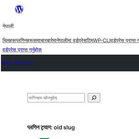
सामग्रीमा
जानुहोस्
नेपाली
थिमहरू
प्लगिनहरू
समाचार
बारेमा
नेपालीमा वर्डप्रेस
टिम
WP-CLI
वर्डप्रेस प्राप्त ग
वर्डप्रेस प्राप्त गर्नुहोस्
Plugin Directory
खोज्नुहोस्
प्लगिन ट्याग:
old slug