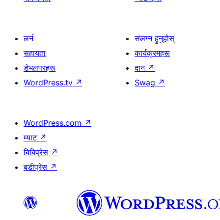
लर्न
संलग्न हुनुहोस्
सहायता
कार्यक्रमहरू
डेभलपरहरू
दान
↗
WordPress.tv
↗
Swag
↗
WordPress.com
↗
म्याट
↗
बिबिप्रेस
↗
बडीप्रेस
↗