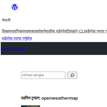
सामग्रीमा
जानुहोस्
नेपाली
थिमहरू
प्लगिनहरू
समाचार
बारेमा
नेपालीमा वर्डप्रेस
टिम
WP-CLI
वर्डप्रेस प्राप्त ग
वर्डप्रेस प्राप्त गर्नुहोस्
Plugin Directory
खोज्नुहोस्
प्लगिन ट्याग:
openweathermap