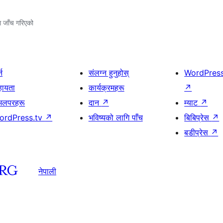
ग जाँच गरिएको
्न
संलग्न हुनुहोस्
WordPres
हायता
कार्यक्रमहरू
↗
भलपरहरू
दान
↗
म्याट
↗
ordPress.tv
↗
भविष्यको लागि पाँच
बिबिप्रेस
↗
बडीप्रेस
↗
नेपाली