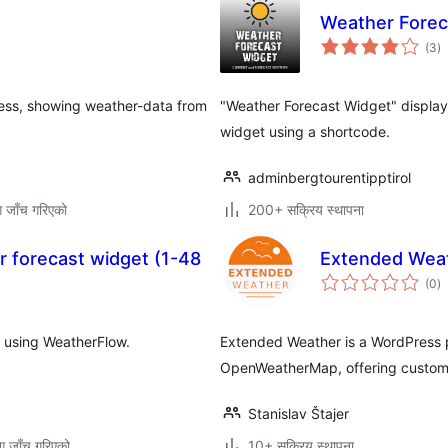
Weather Forec
कु
(3
)
रे
ress, showing weather-data from
"Weather Forecast Widget" displays
widget using a shortcode.
adminbergtourentipptirol
ग जाँच गरिएको
200+ सक्रिय स्थापना
 forecast widget (1-48
Extended Wea
कु
(0
)
रे
ld using WeatherFlow.
Extended Weather is a WordPress p
OpenWeatherMap, offering customi
Stanislav Štajer
ग जाँच गरिएको
10+ सक्रिय स्थापना