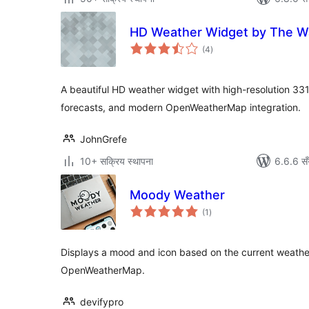
HD Weather Widget by The W
कुल
(4
)
रेटिङ्गहरू
A beautiful HD weather widget with high-resolution 3
forecasts, and modern OpenWeatherMap integration.
JohnGrefe
10+ सक्रिय स्थापना
6.6.6 सँ
Moody Weather
कुल
(1
)
रेटिङ्गहरू
Displays a mood and icon based on the current weathe
OpenWeatherMap.
devifypro