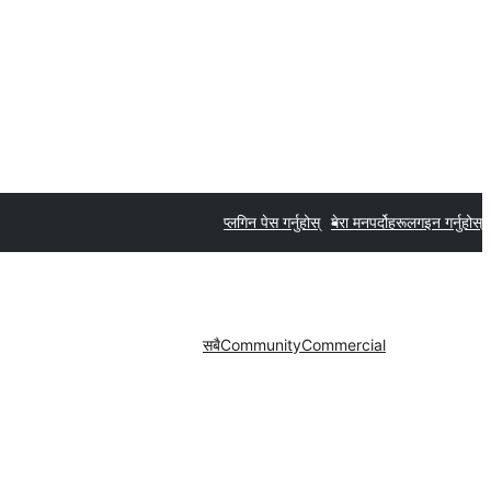
प्लगिन पेस गर्नुहोस्
मेरा मनपर्दोहरू
लगइन गर्नुहोस्
सबै
Community
Commercial