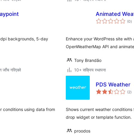
aypoint
Animated Wea
कु
(0
)
रे
31dpi backgrounds, 5-day
Enhance your WordPress site with
OpenWeatherMap API and animate
Tony Brandão
ग जाँच गरिएको
10+ सक्रिय स्थापना
PDS Weather
कु
(2
)
रे
r conditions using data from
Shows current weather conditions
drop widget or template function.
proodos