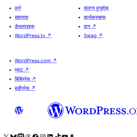
लर्न
संलग्न हुनुहोस्
सहायता
कार्यक्रमहरू
डेभलपरहरू
दान
↗
WordPress.tv
↗
Swag
↗
WordPress.com
↗
म्याट
↗
बिबिप्रेस
↗
बडीप्रेस
↗
हाम्रो X (पहिले ट्विटर) खातामा जानुहोस्
हाम्रो Bluesky खाता भ्रमण गर्नुहोस्
हाम्रो म्यास्टोडन खाता भ्रमण गर्नुहोस्
हाम्रो थ्रेड्स खातामा जानुहोस्
हाम्रो फेसबुक पेजमा जानुहोस्
हाम्रो इन्स्टाग्राम खातामा जानुहोस्
हाम्रो लिङ्क्डइन खातामा जानुहोस्
हाम्रो TikTok खाता भ्रमण गर्नुहोस्
हाम्रो युट्युब च्यानलमा जानुहोस्
हाम्रो टम्बलर खाता भ्रमण गर्नुहोस्