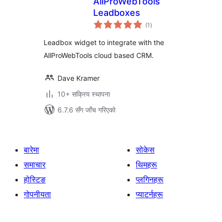
AllProWebTools
Leadboxes
कुल
(1
)
रेटिङ्गहरू
Leadbox widget to integrate with the
AllProWebTools cloud based CRM.
Dave Kramer
10+ सक्रिय स्थापना
6.7.6 सँग जाँच गरिएको
बारेमा
सोकेस
समाचार
थिमहरू
होस्टिङ
प्लगिनहरू
गोपनीयता
प्याटर्नहरू