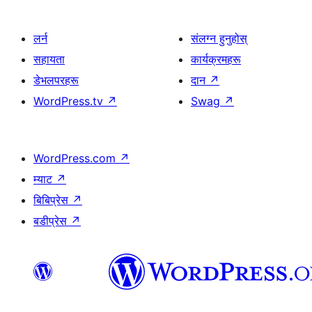
लर्न
संलग्न हुनुहोस्
सहायता
कार्यक्रमहरू
डेभलपरहरू
दान
↗
WordPress.tv
↗
Swag
↗
WordPress.com
↗
म्याट
↗
बिबिप्रेस
↗
बडीप्रेस
↗