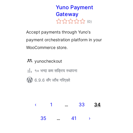
Yuno Payment
Gateway
कुल
(0
)
रेटिङ्गहरू
Accept payments through Yuno's
payment orchestration platform in your
WooCommerce store.
yunocheckout
१० भन्दा कम सक्रिय स्थापना
6.9.6 सँग जाँच गरिएको
पोस्टको
पृष्ठाङ्कन
1
33
34
…
35
41
…