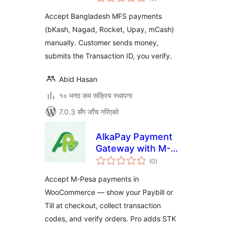
रेटिङ्गहरू
Accept Bangladesh MFS payments
(bKash, Nagad, Rocket, Upay, mCash)
manually. Customer sends money,
submits the Transaction ID, you verify.
Abid Hasan
१० भन्दा कम सक्रिय स्थापना
7.0.3 सँग जाँच गरिएको
AlkaPay Payment
Gateway with M-
कुल
Pesa for
(0
)
रेटिङ्गहरू
WooCommerce
Accept M-Pesa payments in
WooCommerce — show your Paybill or
Till at checkout, collect transaction
codes, and verify orders. Pro adds STK