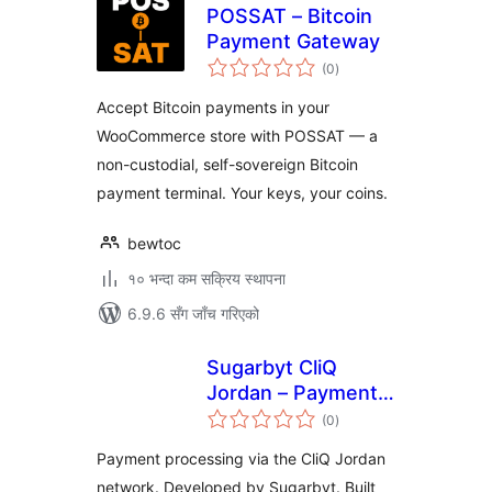
POSSAT – Bitcoin
Payment Gateway
कुल
(0
)
रेटिङ्गहरू
Accept Bitcoin payments in your
WooCommerce store with POSSAT — a
non-custodial, self-sovereign Bitcoin
payment terminal. Your keys, your coins.
bewtoc
१० भन्दा कम सक्रिय स्थापना
6.9.6 सँग जाँच गरिएको
Sugarbyt CliQ
Jordan – Payment
कुल
Gateway for
(0
)
रेटिङ्गहरू
WooCommerce
Payment processing via the CliQ Jordan
network. Developed by Sugarbyt. Built