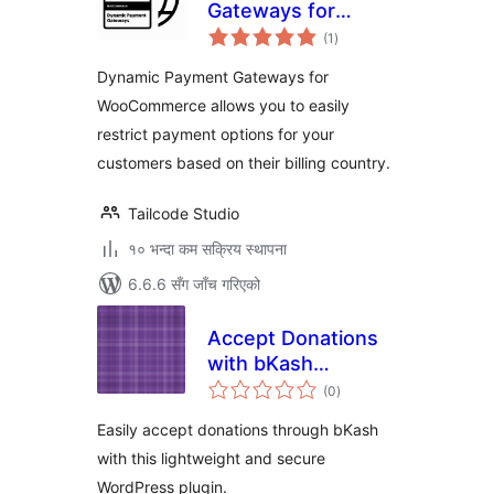
Gateways for
कुल
WooCommerce
(1
)
रेटिङ्गहरू
Dynamic Payment Gateways for
WooCommerce allows you to easily
restrict payment options for your
customers based on their billing country.
Tailcode Studio
१० भन्दा कम सक्रिय स्थापना
6.6.6 सँग जाँच गरिएको
Accept Donations
with bKash
कुल
Payment
(0
)
रेटिङ्गहरू
Easily accept donations through bKash
with this lightweight and secure
WordPress plugin.