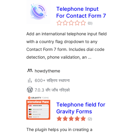
Telephone Input
For Contact Form 7
कुल
(0
)
रेटिङ्गहरू
Add an international telephone input field
with a country flag dropdown to any
Contact Form 7 form. Includes dial code
detection, phone validation, an …
howdytheme
600+ सक्रिय स्थापना
7.0.3 सँग जाँच गरिएको
Telephone field for
Gravity Forms
कुल
(2
)
रेटिङ्गहरू
The plugin helps you in creating a