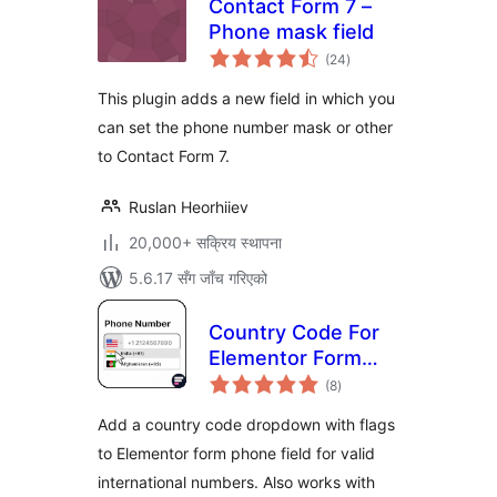
Contact Form 7 –
Phone mask field
कुल
(24
)
रेटिङ्गहरू
This plugin adds a new field in which you
can set the phone number mask or other
to Contact Form 7.
Ruslan Heorhiiev
20,000+ सक्रिय स्थापना
5.6.17 सँग जाँच गरिएको
Country Code For
Elementor Form
कुल
Telephone Field
(8
)
रेटिङ्गहरू
Add a country code dropdown with flags
to Elementor form phone field for valid
international numbers. Also works with