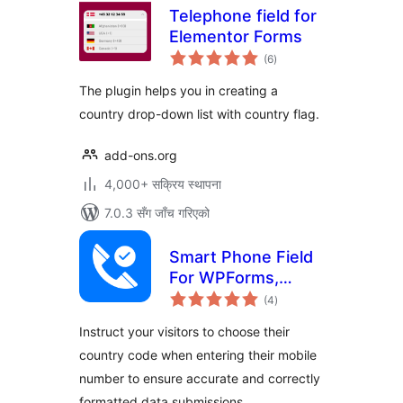
Telephone field for
Elementor Forms
कुल
(6
)
रेटिङ्गहरू
The plugin helps you in creating a
country drop-down list with country flag.
add-ons.org
4,000+ सक्रिय स्थापना
7.0.3 सँग जाँच गरिएको
Smart Phone Field
For WPForms,
कुल
Contact Form 7,
(4
)
रेटिङ्गहरू
Fluent Forms,
Instruct your visitors to choose their
Elementor Forms,
country code when entering their mobile
WooCommerce,
number to ensure accurate and correctly
Formidable Forms
formatted data submissions.