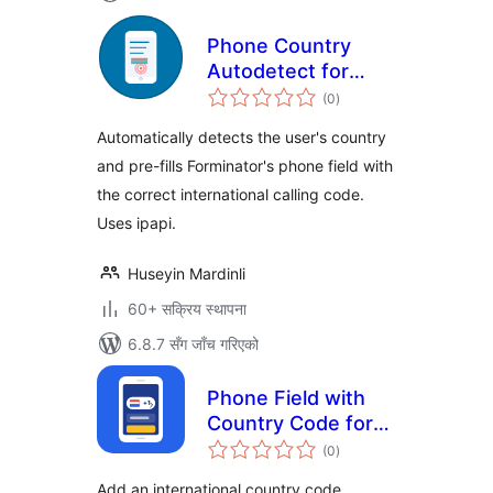
Phone Country
Autodetect for
कुल
Forminator
(0
)
रेटिङ्गहरू
Automatically detects the user's country
and pre-fills Forminator's phone field with
the correct international calling code.
Uses ipapi.
Huseyin Mardinli
60+ सक्रिय स्थापना
6.8.7 सँग जाँच गरिएको
Phone Field with
Country Code for
कुल
Elementor –
(0
)
रेटिङ्गहरू
Pluginry
Add an international country code