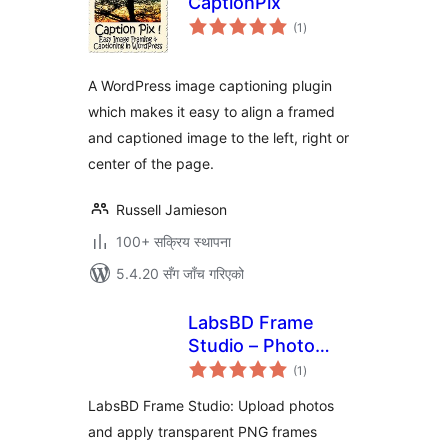
CaptionPix
कुल
(1
)
रेटिङ्गहरू
A WordPress image captioning plugin
which makes it easy to align a framed
and captioned image to the left, right or
center of the page.
Russell Jamieson
100+ सक्रिय स्थापना
5.4.20 सँग जाँच गरिएको
LabsBD Frame
Studio – Photo
कुल
Framing & Analytics
(1
)
रेटिङ्गहरू
LabsBD Frame Studio: Upload photos
and apply transparent PNG frames