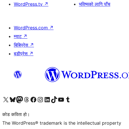
WordPress.tv
↗
भविष्यको लागि पाँच
WordPress.com
↗
म्याट
↗
बिबिप्रेस
↗
बडीप्रेस
↗
हाम्रो X (पहिले ट्विटर) खातामा जानुहोस्
हाम्रो Bluesky खाता भ्रमण गर्नुहोस्
हाम्रो म्यास्टोडन खाता भ्रमण गर्नुहोस्
हाम्रो थ्रेड्स खातामा जानुहोस्
हाम्रो फेसबुक पेजमा जानुहोस्
हाम्रो इन्स्टाग्राम खातामा जानुहोस्
हाम्रो लिङ्क्डइन खातामा जानुहोस्
हाम्रो TikTok खाता भ्रमण गर्नुहोस्
हाम्रो युट्युब च्यानलमा जानुहोस्
हाम्रो टम्बलर खाता भ्रमण गर्नुहोस्
कोड कविता हो।
The WordPress® trademark is the intellectual property