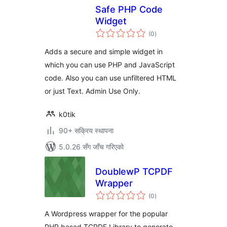
Safe PHP Code
Widget
कुल
(0
)
रेटिङ्गहरू
Adds a secure and simple widget in
which you can use PHP and JavaScript
code. Also you can use unfiltered HTML
or just Text. Admin Use Only.
k0tik
90+ सक्रिय स्थापना
5.0.26 सँग जाँच गरिएको
DoublewP TCPDF
Wrapper
कुल
(0
)
रेटिङ्गहरू
A Wordpress wrapper for the popular
PHP based TCPDF Library to generate