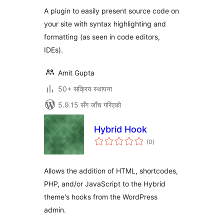
A plugin to easily present source code on
your site with syntax highlighting and
formatting (as seen in code editors,
IDEs).
Amit Gupta
50+ सक्रिय स्थापना
5.9.15 सँग जाँच गरिएको
Hybrid Hook
कुल
(0
)
रेटिङ्गहरू
Allows the addition of HTML, shortcodes,
PHP, and/or JavaScript to the Hybrid
theme's hooks from the WordPress
admin.