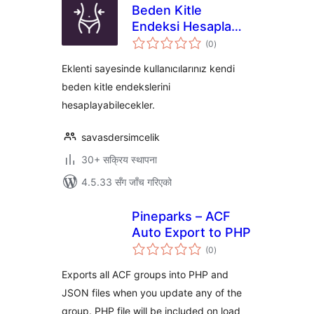
Beden Kitle
Endeksi Hesaplama
कुल
Aracı Eklentisi
(0
)
रेटिङ्गहरू
Eklenti sayesinde kullanıcılarınız kendi
beden kitle endekslerini
hesaplayabilecekler.
savasdersimcelik
30+ सक्रिय स्थापना
4.5.33 सँग जाँच गरिएको
Pineparks – ACF
Auto Export to PHP
कुल
(0
)
रेटिङ्गहरू
Exports all ACF groups into PHP and
JSON files when you update any of the
group. PHP file will be included on load