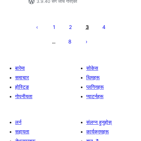
3.9.40 सँग जाँच गरिएको
पोस्टको
पृष्ठाङ्कन
1
2
3
4
8
…
बारेमा
सोकेस
समाचार
थिमहरू
होस्टिङ
प्लगिनहरू
गोपनीयता
प्याटर्नहरू
लर्न
संलग्न हुनुहोस्
सहायता
कार्यक्रमहरू