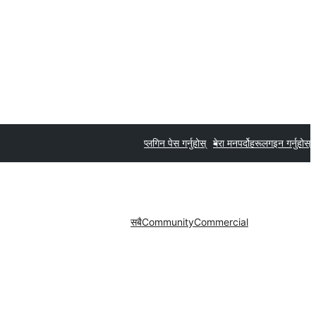
प्लगिन पेस गर्नुहोस्
मेरा मनपर्दोहरू
लगइन गर्नुहोस्
सबै
Community
Commercial