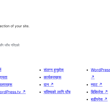
ction of your site.
ँग जाँच गरिएको
्न
संलग्न हुनुहोस्
WordPres
हायता
कार्यक्रमहरू
↗
भलपरहरू
दान
↗
म्याट
↗
ordPress.tv
↗
भविष्यको लागि पाँच
बिबिप्रेस
↗
बडीप्रेस
↗