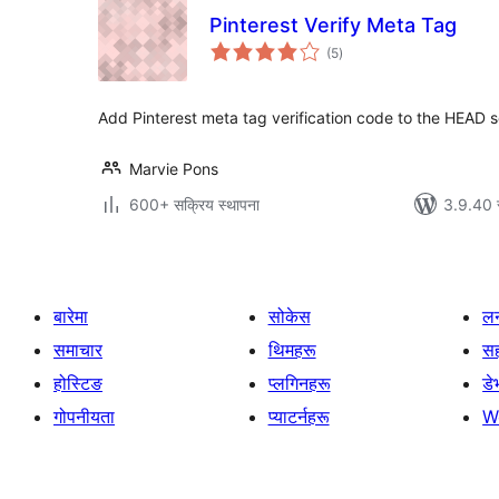
Pinterest Verify Meta Tag
कुल
(5
)
रेटिङ्गहरू
Add Pinterest meta tag verification code to the HEAD se
Marvie Pons
600+ सक्रिय स्थापना
3.9.40 स
बारेमा
सोकेस
लर
समाचार
थिमहरू
स
होस्टिङ
प्लगिनहरू
डे
गोपनीयता
प्याटर्नहरू
W