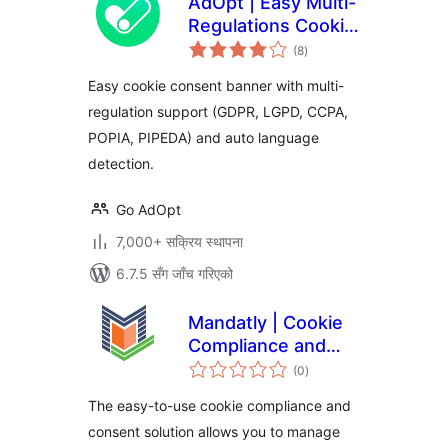
AdOpt | Easy Multi-
Regulations Cookie
कुल
Banner.
(8
)
रेटिङ्गहरू
Easy cookie consent banner with multi-
regulation support (GDPR, LGPD, CCPA,
POPIA, PIPEDA) and auto language
detection.
Go AdOpt
7,000+ सक्रिय स्थापना
6.7.5 सँग जाँच गरिएको
Mandatly | Cookie
Compliance and
कुल
Consent solution
(0
)
रेटिङ्गहरू
The easy-to-use cookie compliance and
consent solution allows you to manage