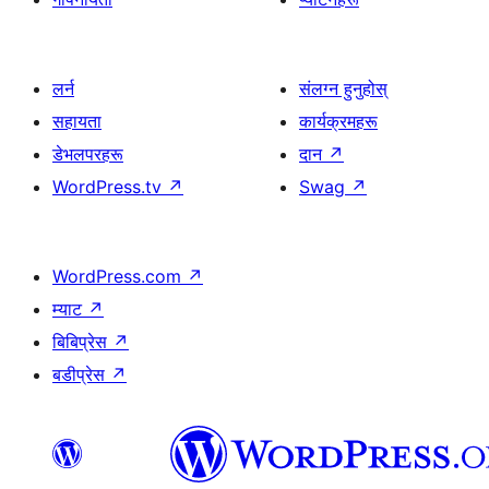
लर्न
संलग्न हुनुहोस्
सहायता
कार्यक्रमहरू
डेभलपरहरू
दान
↗
WordPress.tv
↗
Swag
↗
WordPress.com
↗
म्याट
↗
बिबिप्रेस
↗
बडीप्रेस
↗