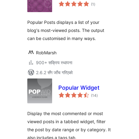
कुल
(1
)
रेटिङ्गहरू
Popular Posts displays a list of your
blog's most-viewed posts. The output
can be customised in many ways.
RobMarsh
900+ सक्रिय स्थापना
2.6.2 सँग जाँच गरिएको
Popular Widget
कुल
(14
)
रेटिङ्गहरू
Display the most commented or most
viewed posts in a tabbed widget, filter
the post by date range or by category. It
also includes a tags tab.