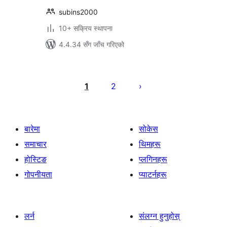
subins2000
10+ सक्रिय स्थापना
4.4.34 सँग जाँच गरिएको
पोस्टको
पृष्ठाङ्कन
1
2
बारेमा
सोकेस
समाचार
थिमहरू
होस्टिङ
प्लगिनहरू
गोपनीयता
प्याटर्नहरू
लर्न
संलग्न हुनुहोस्