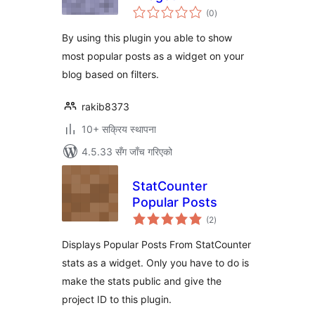
कुल
(0
)
रेटिङ्गहरू
By using this plugin you able to show
most popular posts as a widget on your
blog based on filters.
rakib8373
10+ सक्रिय स्थापना
4.5.33 सँग जाँच गरिएको
StatCounter
Popular Posts
कुल
(2
)
रेटिङ्गहरू
Displays Popular Posts From StatCounter
stats as a widget. Only you have to do is
make the stats public and give the
project ID to this plugin.