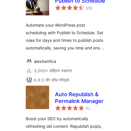
Publish to Schedule
कुल
(23
)
रेटिङ्गहरू
Automate your WordPress post
scheduling with Publish to Schedule. Set
rules for days and times to publish posts
automatically, saving you time and ens …
alexbenfica
3,000+ सक्रिय स्थापना
6.9.5 सँग जाँच गरिएको
Auto Republish &
Permalink Manager
कुल
(1
)
रेटिङ्गहरू
Boost your SEO by automatically
refreshing old content. Republish posts,