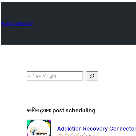
Plugin Directory
खोज्नुहोस्
प्लगिन ट्याग:
post scheduling
Addiction Recovery Connecto
कुल