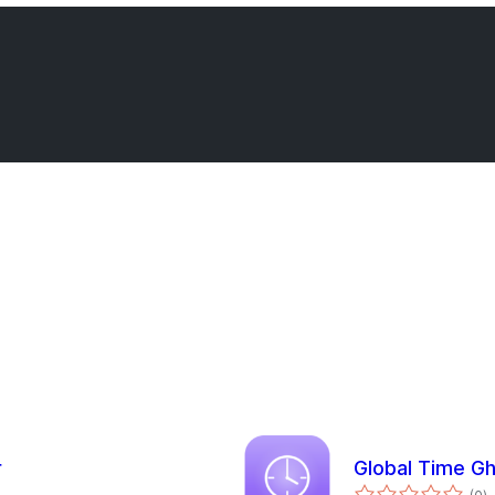
r
Global Time Gh
कु