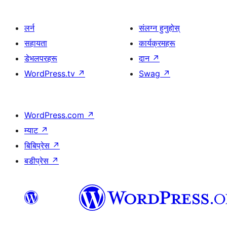
लर्न
संलग्न हुनुहोस्
सहायता
कार्यक्रमहरू
डेभलपरहरू
दान
↗
WordPress.tv
↗
Swag
↗
WordPress.com
↗
म्याट
↗
बिबिप्रेस
↗
बडीप्रेस
↗