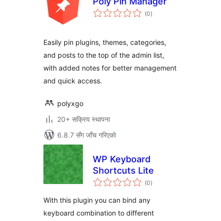
Poly Pin Manager
कुल
(0
)
रेटिङ्गहरू
Easily pin plugins, themes, categories,
and posts to the top of the admin list,
with added notes for better management
and quick access.
polyxgo
20+ सक्रिय स्थापना
6.8.7 सँग जाँच गरिएको
WP Keyboard
Shortcuts Lite
कुल
(0
)
रेटिङ्गहरू
With this plugin you can bind any
keyboard combination to different