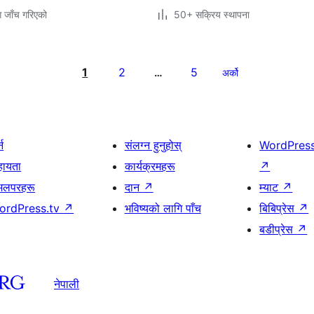
ग जाँच गरिएको
50+ सक्रिय स्थापना
1
2
5
…
अर्को
्न
संलग्न हुनुहोस्
WordPres
हायता
कार्यक्रमहरू
↗
भलपरहरू
दान
↗
म्याट
↗
ordPress.tv
↗
भविष्यको लागि पाँच
बिबिप्रेस
↗
बडीप्रेस
↗
नेपाली