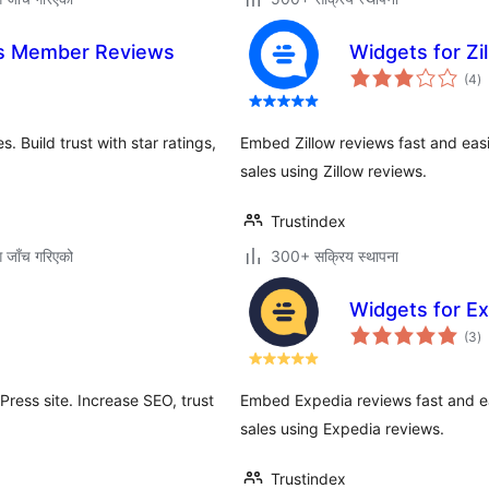
s Member Reviews
Widgets for Zi
कु
(4
)
रे
. Build trust with star ratings,
Embed Zillow reviews fast and easi
sales using Zillow reviews.
Trustindex
ग जाँच गरिएको
300+ सक्रिय स्थापना
s
Widgets for E
कु
(3
)
रे
ress site. Increase SEO, trust
Embed Expedia reviews fast and eas
sales using Expedia reviews.
Trustindex