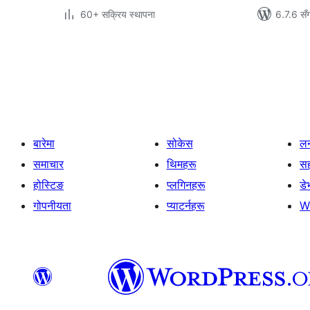
60+ सक्रिय स्थापना
6.7.6 सँ
पोस्टको
पृष्ठाङ्कन
बारेमा
सोकेस
लर
समाचार
थिमहरू
स
होस्टिङ
प्लगिनहरू
डे
गोपनीयता
प्याटर्नहरू
W