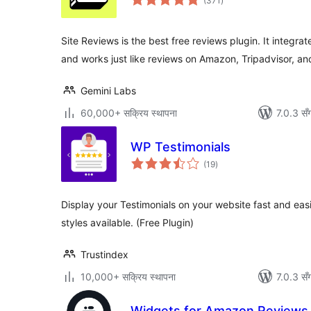
(371
)
रेटिङ्गहरू
Site Reviews is the best free reviews plugin. It integ
and works just like reviews on Amazon, Tripadvisor, an
Gemini Labs
60,000+ सक्रिय स्थापना
7.0.3 सँ
WP Testimonials
कुल
(19
)
रेटिङ्गहरू
Display your Testimonials on your website fast and eas
styles available. (Free Plugin)
Trustindex
10,000+ सक्रिय स्थापना
7.0.3 सँ
Widgets for Amazon Reviews