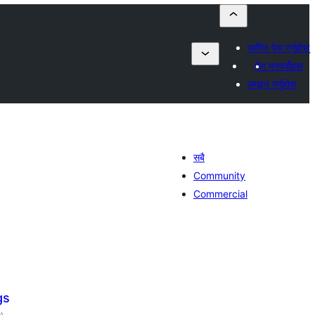
प्लगिन पेस गर्नुहोस्
मेरा मनपर्दोहरू
लगइन गर्नुहोस्
सबै
Community
Commercial
gs
कुल