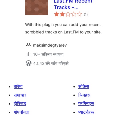
Last.FM Recent
Tracks –
कुल
WordPress Plugin
(1
)
रेटिङ्गहरू
With this plugin you can add your recent
scrobbled tracks on Last.FM to your site.
maksimdegtyarev
10+ सक्रिय स्थापना
4.1.42 सँग जाँच गरिएको
बारेमा
सोकेस
समाचार
थिमहरू
होस्टिङ
प्लगिनहरू
गोपनीयता
प्याटर्नहरू