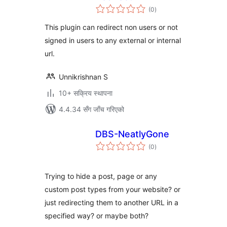
कुल
(0
)
रेटिङ्गहरू
This plugin can redirect non users or not
signed in users to any external or internal
url.
Unnikrishnan S
10+ सक्रिय स्थापना
4.4.34 सँग जाँच गरिएको
DBS-NeatlyGone
कुल
(0
)
रेटिङ्गहरू
Trying to hide a post, page or any
custom post types from your website? or
just redirecting them to another URL in a
specified way? or maybe both?