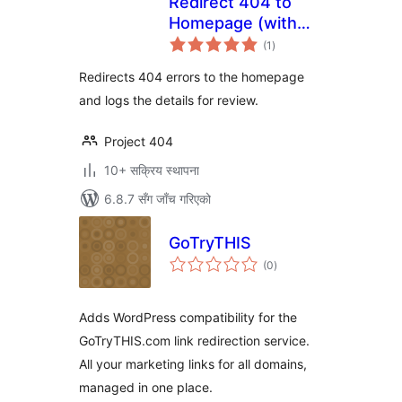
Redirect 404 to
Homepage (with
कुल
Logging)
(1
)
रेटिङ्गहरू
Redirects 404 errors to the homepage
and logs the details for review.
Project 404
10+ सक्रिय स्थापना
6.8.7 सँग जाँच गरिएको
GoTryTHIS
कुल
(0
)
रेटिङ्गहरू
Adds WordPress compatibility for the
GoTryTHIS.com link redirection service.
All your marketing links for all domains,
managed in one place.