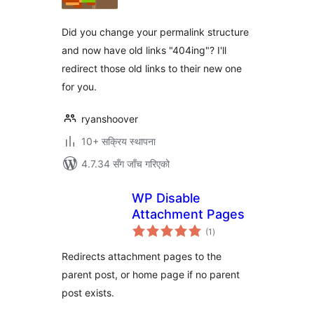
Did you change your permalink structure
and now have old links "404ing"? I'll
redirect those old links to their new one
for you.
ryanshoover
10+ सक्रिय स्थापना
4.7.34 सँग जाँच गरिएको
WP Disable
Attachment Pages
कुल
(1
)
रेटिङ्गहरू
Redirects attachment pages to the
parent post, or home page if no parent
post exists.