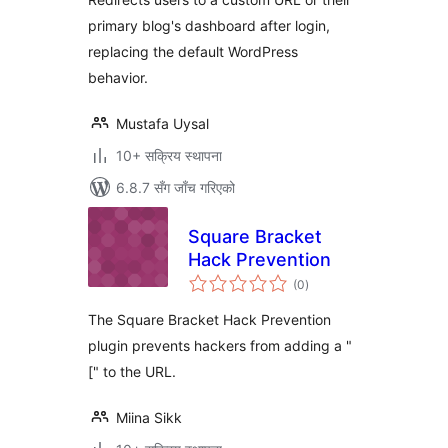
primary blog's dashboard after login,
replacing the default WordPress
behavior.
Mustafa Uysal
10+ सक्रिय स्थापना
6.8.7 सँग जाँच गरिएको
Square Bracket
Hack Prevention
कुल
(0
)
रेटिङ्गहरू
The Square Bracket Hack Prevention
plugin prevents hackers from adding a "
[" to the URL.
Miina Sikk