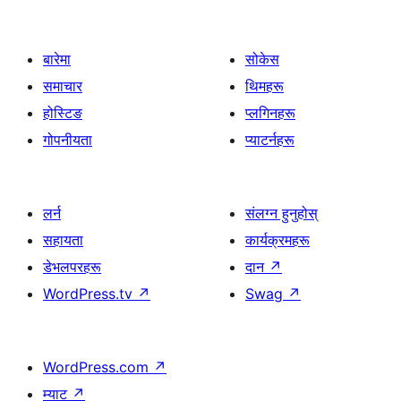
बारेमा
सोकेस
समाचार
थिमहरू
होस्टिङ
प्लगिनहरू
गोपनीयता
प्याटर्नहरू
लर्न
संलग्न हुनुहोस्
सहायता
कार्यक्रमहरू
डेभलपरहरू
दान
↗
WordPress.tv
↗
Swag
↗
WordPress.com
↗
म्याट
↗