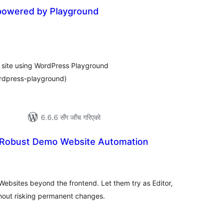
powered by Playground
ल
टिङ्गहरू
 site using WordPress Playground
rdpress-playground)
6.6.6 सँग जाँच गरिएको
 Robust Demo Website Automation
ल
िङ्गहरू
ebsites beyond the frontend. Let them try as Editor,
hout risking permanent changes.