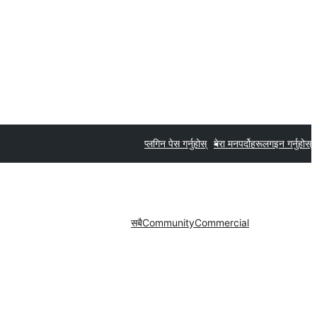
प्लगिन पेस गर्नुहोस्
मेरा मनपर्दोहरू
लगइन गर्नुहोस्
सबै
Community
Commercial