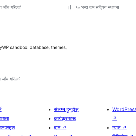
ग जाँच गरिएको
१० भन्दा कम सक्रिय स्थापना
andyWP sandbox: database, themes,
ग जाँच गरिएको
्न
संलग्न हुनुहोस्
WordPres
हायता
कार्यक्रमहरू
↗
भलपरहरू
दान
↗
म्याट
↗