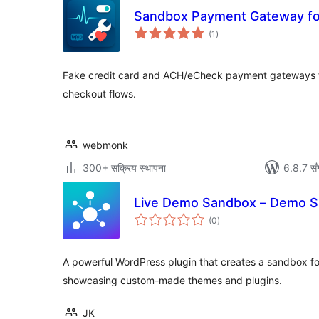
Sandbox Payment Gateway 
कुल
(1
)
रेटिङ्गहरू
Fake credit card and ACH/eCheck payment gateways
checkout flows.
webmonk
300+ सक्रिय स्थापना
6.8.7 सँ
Live Demo Sandbox – Demo Sit
कुल
(0
)
रेटिङ्गहरू
A powerful WordPress plugin that creates a sandbox for 
showcasing custom-made themes and plugins.
JK