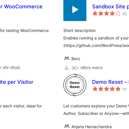
for WooCommerce
Sandbox Site 
कु
(2
)
रे
 for testing WooCommerce
Short description
Enables running a sandbox of your
(https://github.com/WordPress/wo
Bero
ग जाँच गरिएको
30+ सक्रिय स्थापना
e per Visitor
Demo Reset –
कु
(1
)
रेट
each visitor, ideal for
Let customers explore your Demo W
Author, Subscriber or Anyone—wit
Anjana Hemachandra