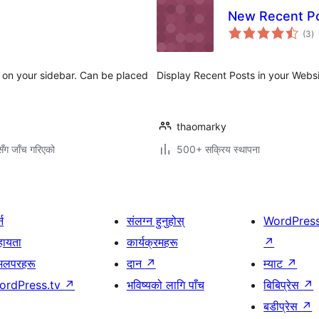
New Recent Po
कु
(3
)
रे
s on your sidebar. Can be placed
Display Recent Posts in your Websi
thaomarky
ँग जाँच गरिएको
500+ सक्रिय स्थापना
्न
संलग्न हुनुहोस्
WordPres
हायता
कार्यक्रमहरू
↗
भलपरहरू
दान
↗
म्याट
↗
ordPress.tv
↗
भविष्यको लागि पाँच
बिबिप्रेस
↗
बडीप्रेस
↗