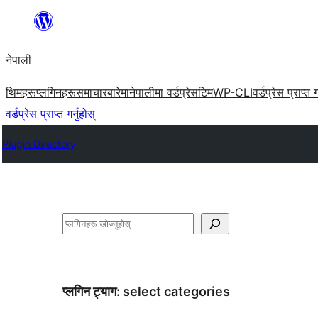
सामग्रीमा
जानुहोस्
नेपाली
थिमहरू
प्लगिनहरू
समाचार
बारेमा
नेपालीमा वर्डप्रेस
टिम
WP-CLI
वर्डप्रेस प्राप्त ग
वर्डप्रेस प्राप्त गर्नुहोस्
Plugin Directory
खोज्नुहोस्
प्लगिन ट्याग:
select categories