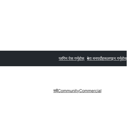
प्लगिन पेस गर्नुहोस्
मेरा मनपर्दोहरू
लगइन गर्नुहोस्
सबै
Community
Commercial