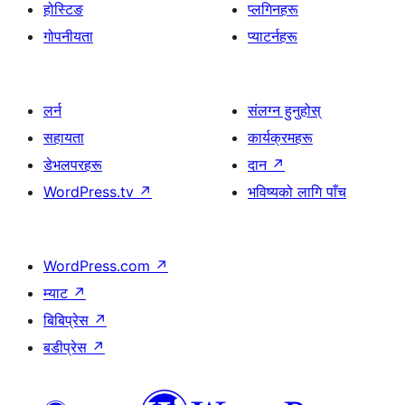
होस्टिङ
प्लगिनहरू
गोपनीयता
प्याटर्नहरू
लर्न
संलग्न हुनुहोस्
सहायता
कार्यक्रमहरू
डेभलपरहरू
दान
↗
WordPress.tv
↗
भविष्यको लागि पाँच
WordPress.com
↗
म्याट
↗
बिबिप्रेस
↗
बडीप्रेस
↗