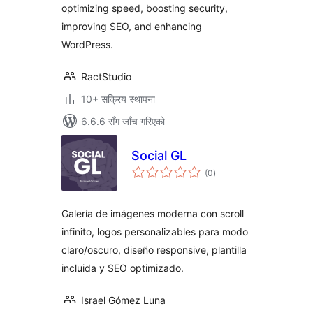
optimizing speed, boosting security,
much more
improving SEO, and enhancing
WordPress.
RactStudio
10+ सक्रिय स्थापना
6.6.6 सँग जाँच गरिएको
Social GL
कुल
(0
)
रेटिङ्गहरू
Galería de imágenes moderna con scroll
infinito, logos personalizables para modo
claro/oscuro, diseño responsive, plantilla
incluida y SEO optimizado.
Israel Gómez Luna