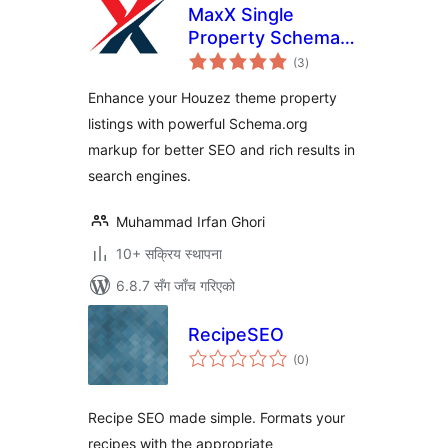
MaxX Single
Property Schema
कुल
For Houzez Theme
(3
)
रेटिङ्गहरू
Only
Enhance your Houzez theme property
listings with powerful Schema.org
markup for better SEO and rich results in
search engines.
Muhammad Irfan Ghori
10+ सक्रिय स्थापना
6.8.7 सँग जाँच गरिएको
RecipeSEO
कुल
(0
)
रेटिङ्गहरू
Recipe SEO made simple. Formats your
recipes with the appropriate