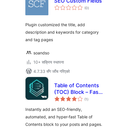
SEO Custom Fields
कुल
(0
)
रेटिङ्गहरू
Plugin customized the title, add
description and keywords for category
and tag pages
soandso
10+ सक्रिय स्थापना
4.7.33 सँग जाँच गरिएको
Table of Contents
(TOC) Block – Fast
कुल
& SEO Friendly
(1
)
रेटिङ्गहरू
Instantly add an SEO-friendly,
automated, and hyper-fast Table of
Contents block to your posts and pages.