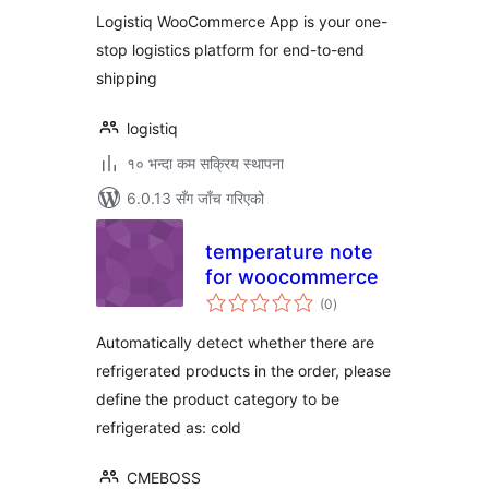
Logistiq WooCommerce App is your one-
stop logistics platform for end-to-end
shipping
logistiq
१० भन्दा कम सक्रिय स्थापना
6.0.13 सँग जाँच गरिएको
temperature note
for woocommerce
कुल
(0
)
रेटिङ्गहरू
Automatically detect whether there are
refrigerated products in the order, please
define the product category to be
refrigerated as: cold
CMEBOSS