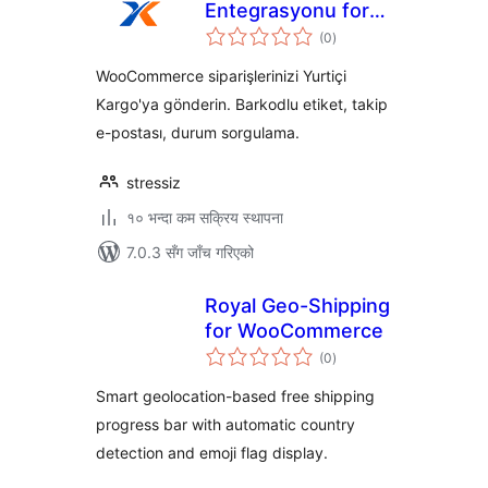
Entegrasyonu for
कुल
Yurtiçi Kargo
(0
)
रेटिङ्गहरू
WooCommerce siparişlerinizi Yurtiçi
Kargo'ya gönderin. Barkodlu etiket, takip
e-postası, durum sorgulama.
stressiz
१० भन्दा कम सक्रिय स्थापना
7.0.3 सँग जाँच गरिएको
Royal Geo-Shipping
for WooCommerce
कुल
(0
)
रेटिङ्गहरू
Smart geolocation-based free shipping
progress bar with automatic country
detection and emoji flag display.