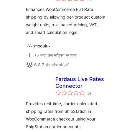
रेटिङ्गहरू
Enhances WooCommerce Flat Rate
shipping by allowing per-product custom
weight units, rule-based pricing, VAT,
and smart calculation logic.
modulux
१० भन्दा कम सक्रिय स्थापना
6.8.7 सँग जाँच गरिएको
Ferdaus Live Rates
Connector
कुल
(0
)
रेटिङ्गहरू
Provides real-time, carrier-calculated
shipping rates from ShipStation in
WooCommerce checkout using your
ShipStation carrier accounts.