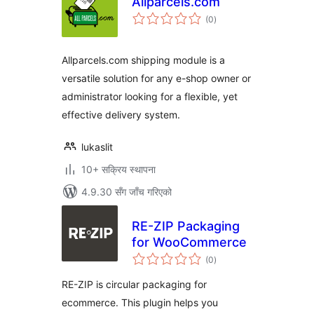
Allparcels.com
कुल
(0
)
रेटिङ्गहरू
Allparcels.com shipping module is a
versatile solution for any e-shop owner or
administrator looking for a flexible, yet
effective delivery system.
lukaslit
10+ सक्रिय स्थापना
4.9.30 सँग जाँच गरिएको
RE-ZIP Packaging
for WooCommerce
कुल
(0
)
रेटिङ्गहरू
RE-ZIP is circular packaging for
ecommerce. This plugin helps you