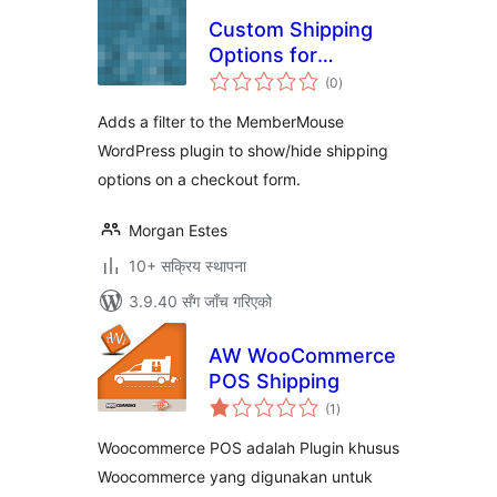
Custom Shipping
Options for
कुल
MemberMouse
(0
)
रेटिङ्गहरू
Adds a filter to the MemberMouse
WordPress plugin to show/hide shipping
options on a checkout form.
Morgan Estes
10+ सक्रिय स्थापना
3.9.40 सँग जाँच गरिएको
AW WooCommerce
POS Shipping
कुल
(1
)
रेटिङ्गहरू
Woocommerce POS adalah Plugin khusus
Woocommerce yang digunakan untuk