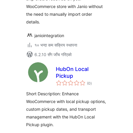
WooCommerce store with Janio without
the need to manually import order
details.
janiointegration
१० भन्दा कम सक्रिय स्थापना
6.2.10 सँग जाँच गरिएको
HubOn Local
Pickup
कुल
(0
)
रेटिङ्गहरू
Short Description: Enhance
WooCommerce with local pickup options,
custom pickup dates, and transport
management with the HubOn Local
Pickup plugin.