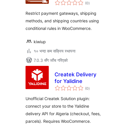
कुल
WooCommerce
(0
)
रेटिङ्गहरू
Restrict payment gateways, shipping
methods, and shipping countries using
conditional rules in WooCommerce.
kiwiup
१० भन्दा कम सक्रिय स्थापना
7.0.3 सँग जाँच गरिएको
Createk Delivery
for Yalidine
कुल
(0
)
रेटिङ्गहरू
Unofficial Createk Solution plugin:
connect your store to the Yalidine
delivery API for Algeria (checkout, fees,
parcels). Requires WooCommerce.