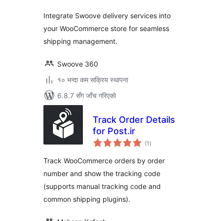
Integrate Swoove delivery services into
your WooCommerce store for seamless
shipping management.
Swoove 360
१० भन्दा कम सक्रिय स्थापना
6.8.7 सँग जाँच गरिएको
Track Order Details
for Post.ir
कुल
(1
)
रेटिङ्गहरू
Track WooCommerce orders by order
number and show the tracking code
(supports manual tracking code and
common shipping plugins).