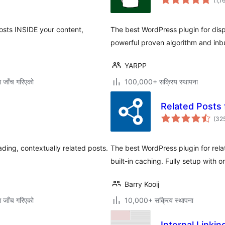
(1,1
osts INSIDE your content,
The best WordPress plugin for displ
powerful proven algorithm and inbu
YARPP
ग जाँच गरिएको
100,000+ सक्रिय स्थापना
Related Posts
(32
oading, contextually related posts.
The best WordPress plugin for relat
built-in caching. Fully setup with on
Barry Kooij
ग जाँच गरिएको
10,000+ सक्रिय स्थापना
Internal Linki