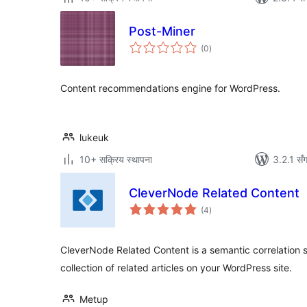
Post-Miner
कुल
(0
)
रेटिङ्गहरू
Content recommendations engine for WordPress.
lukeuk
10+ सक्रिय स्थापना
3.2.1 सँ
CleverNode Related Content
कुल
(4
)
रेटिङ्गहरू
CleverNode Related Content is a semantic correlation s
collection of related articles on your WordPress site.
Metup