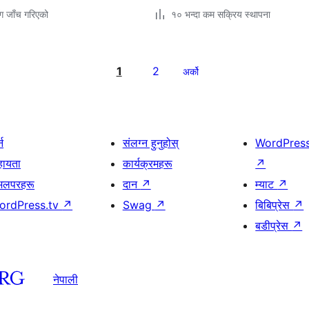
ग जाँच गरिएको
१० भन्दा कम सक्रिय स्थापना
1
2
अर्को
्न
संलग्न हुनुहोस्
WordPres
हायता
कार्यक्रमहरू
↗
भलपरहरू
दान
↗
म्याट
↗
ordPress.tv
↗
Swag
↗
बिबिप्रेस
↗
बडीप्रेस
↗
नेपाली