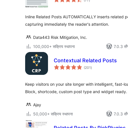
(77
)
रेटिङ्गहरू
Inline Related Posts AUTOMATICALLY inserts related p
capturing immediately the reader's attention.
Data443 Risk Mitigation, Inc.
100,000+ सक्रिय स्थापना
7.0.3 सँ
Contextual Related Posts
कुल
(201
)
रेटिङ्गहरू
Keep visitors on your site longer with intelligent, fast-l
Block, shortcode, custom post type and widget ready.
Ajay
50,000+ सक्रिय स्थापना
7.0.3 सँ
Related Posts By PickPlugins