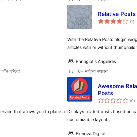
Relative Posts
कु
(1
)
रेट
With the Relative Posts plugin widg
articles with or without thumbnails
Panagiotis Angelidis
ग जाँच गरिएको
10+ सक्रिय स्थापना
Awesome Relate
Posts
कु
(0
)
रे
ervice that allows you to place a
Displays related posts based on c
customizable layouts.
Elenova Digital