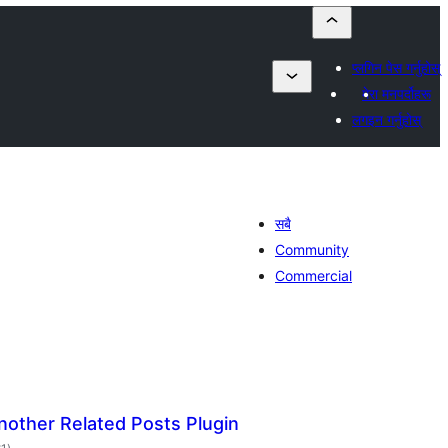
प्लगिन पेस गर्नुहोस्
मेरा मनपर्दोहरू
लगइन गर्नुहोस्
सबै
Community
Commercial
nother Related Posts Plugin
कुल