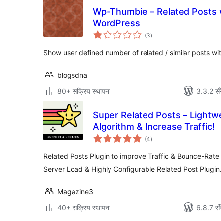
Wp-Thumbie – Related Posts w
WordPress
कुल
(3
)
रेटिङ्गहरू
Show user defined number of related / similar posts wi
blogsdna
80+ सक्रिय स्थापना
3.3.2 सँ
Super Related Posts – Lightw
Algorithm & Increase Traffic!
कुल
(4
)
रेटिङ्गहरू
Related Posts Plugin to improve Traffic & Bounce-Rate
Server Load & Highly Configurable Related Post Plugin
Magazine3
40+ सक्रिय स्थापना
6.8.7 सँ