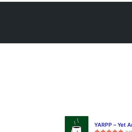
YARPP – Yet A