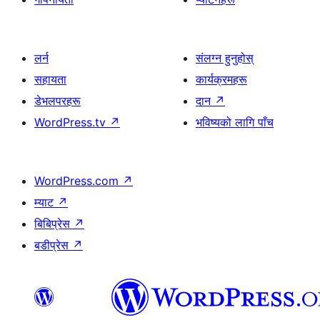
लर्न
संलग्न हुनुहोस्
सहायता
कार्यक्रमहरू
डेभलपरहरू
दान
↗
WordPress.tv
↗
भविष्यको लागि पाँच
WordPress.com
↗
म्याट
↗
बिबिप्रेस
↗
बडीप्रेस
↗