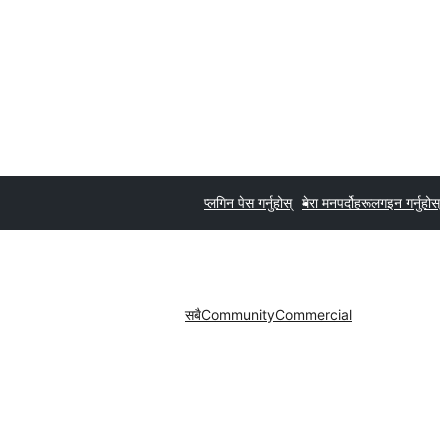
प्लगिन पेस गर्नुहोस्
मेरा मनपर्दोहरू
लगइन गर्नुहोस्
सबै
Community
Commercial