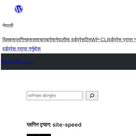
सामग्रीमा
जानुहोस्
नेपाली
थिमहरू
प्लगिनहरू
समाचार
बारेमा
नेपालीमा वर्डप्रेस
टिम
WP-CLI
वर्डप्रेस प्राप्त ग
वर्डप्रेस प्राप्त गर्नुहोस्
Plugin Directory
खोज्नुहोस्
प्लगिन ट्याग:
site-speed