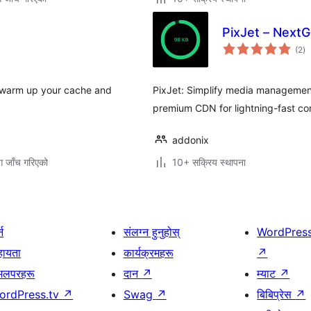
PixJet – Next
कु
(2
)
रे
o warm up your cache and
PixJet: Simplify media management
premium CDN for lightning-fast con
addonix
ग जाँच गरिएको
10+ सक्रिय स्थापना
्न
संलग्न हुनुहोस्
WordPres
हायता
कार्यक्रमहरू
↗
भलपरहरू
दान
↗
म्याट
↗
ordPress.tv
↗
Swag
↗
बिबिप्रेस
↗