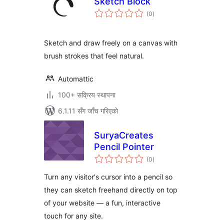
Sketch Block
कुल
(0
)
रेटिङ्गहरू
Sketch and draw freely on a canvas with
brush strokes that feel natural.
Automattic
100+ सक्रिय स्थापना
6.1.11 सँग जाँच गरिएको
SuryaCreates
Pencil Pointer
कुल
(0
)
रेटिङ्गहरू
Turn any visitor's cursor into a pencil so
they can sketch freehand directly on top
of your website — a fun, interactive
touch for any site.