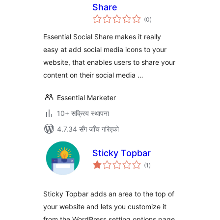
Share
कुल
(0
)
रेटिङ्गहरू
Essential Social Share makes it really
easy at add social media icons to your
website, that enables users to share your
content on their social media …
Essential Marketer
10+ सक्रिय स्थापना
4.7.34 सँग जाँच गरिएको
Sticky Topbar
कुल
(1
)
रेटिङ्गहरू
Sticky Topbar adds an area to the top of
your website and lets you customize it
from the WordPress setting options page.