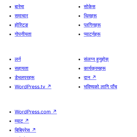
बारेमा
सोकेस
समाचार
थिमहरू
होस्टिङ
प्लगिनहरू
गोपनीयता
प्याटर्नहरू
लर्न
संलग्न हुनुहोस्
सहायता
कार्यक्रमहरू
डेभलपरहरू
दान
↗
WordPress.tv
↗
भविष्यको लागि पाँच
WordPress.com
↗
म्याट
↗
बिबिप्रेस
↗