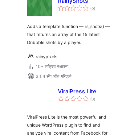
RainyShots
कुल
(0
)
रेटिङ्गहरू
Adds a template function — rs_shots() —
that returns an array of the 15 latest
Dribbble shots by a player.
rainypixels
10+ सक्रिय स्थापना
3.1.4 सँग जाँच गरिएको
ViralPress Lite
कुल
(0
)
रेटिङ्गहरू
ViralPress Lite is the most powerful and
unique WordPress plugin to find and
analyze viral content from Facebook for