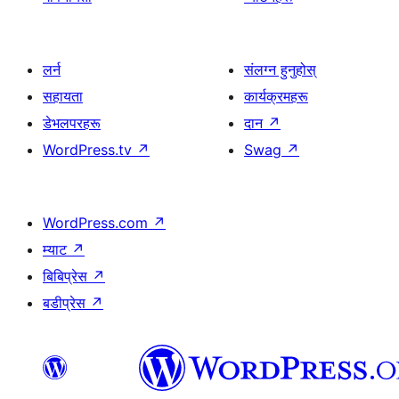
लर्न
संलग्न हुनुहोस्
सहायता
कार्यक्रमहरू
डेभलपरहरू
दान
↗
WordPress.tv
↗
Swag
↗
WordPress.com
↗
म्याट
↗
बिबिप्रेस
↗
बडीप्रेस
↗