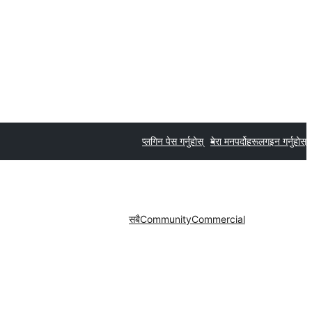
प्लगिन पेस गर्नुहोस्
मेरा मनपर्दोहरू
लगइन गर्नुहोस्
सबै
Community
Commercial