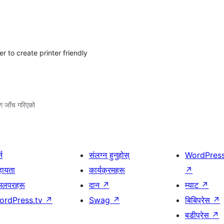
to create printer friendly
ग जाँच गरिएको
्न
संलग्न हुनुहोस्
WordPres
हायता
कार्यक्रमहरू
↗
भलपरहरू
दान
↗
म्याट
↗
ordPress.tv
↗
Swag
↗
बिबिप्रेस
↗
बडीप्रेस
↗