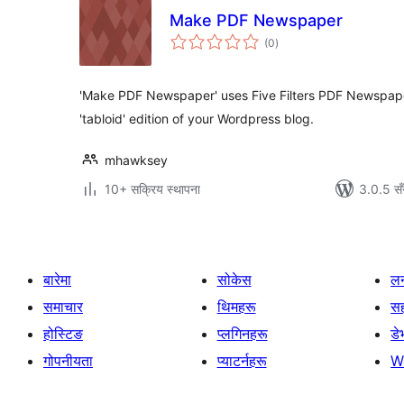
Make PDF Newspaper
कुल
(0
)
रेटिङ्गहरू
'Make PDF Newspaper' uses Five Filters PDF Newspaper 
'tabloid' edition of your Wordpress blog.
mhawksey
10+ सक्रिय स्थापना
3.0.5 सँ
बारेमा
सोकेस
लर
समाचार
थिमहरू
स
होस्टिङ
प्लगिनहरू
डे
गोपनीयता
प्याटर्नहरू
W