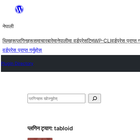
सामग्रीमा
जानुहोस्
नेपाली
थिमहरू
प्लगिनहरू
समाचार
बारेमा
नेपालीमा वर्डप्रेस
टिम
WP-CLI
वर्डप्रेस प्राप्त ग
वर्डप्रेस प्राप्त गर्नुहोस्
Plugin Directory
खोज्नुहोस्
प्लगिन ट्याग:
tabloid