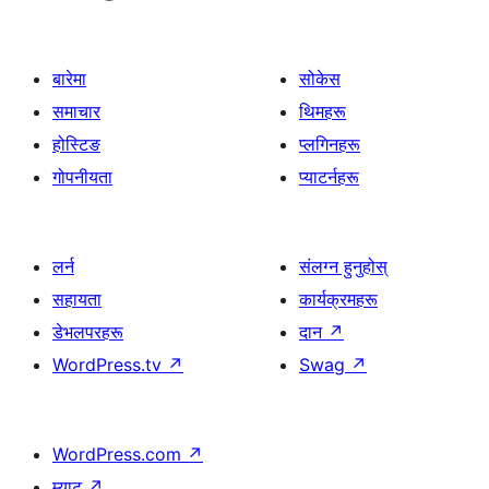
बारेमा
सोकेस
समाचार
थिमहरू
होस्टिङ
प्लगिनहरू
गोपनीयता
प्याटर्नहरू
लर्न
संलग्न हुनुहोस्
सहायता
कार्यक्रमहरू
डेभलपरहरू
दान
↗
WordPress.tv
↗
Swag
↗
WordPress.com
↗
म्याट
↗