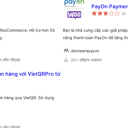
PayOn Payme
कु
(2
)
रे
 WooCommerce. Hỗ trợ hơn 50
Bạn là nhà cung cấp các giải pháp
g.
năng thanh toán PayOn để tăng th
devteampayon
ग जाँच गरिएको
20+ सक्रिय स्थापना
n hàng với VietQRPro từ
n hàng qua VietQR. Sử dụng
ग जाँच गरिएको