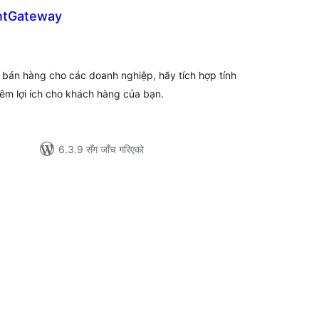
ntGateway
ल
टिङ्गहरू
 bán hàng cho các doanh nghiệp, hãy tích hợp tính
êm lợi ích cho khách hàng của bạn.
6.3.9 सँग जाँच गरिएको