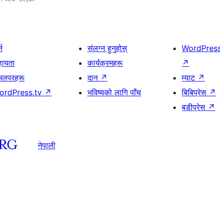
्न
संलग्न हुनुहोस्
WordPres
हायता
कार्यक्रमहरू
↗
भलपरहरू
दान
↗
म्याट
↗
ordPress.tv
↗
भविष्यको लागि पाँच
बिबिप्रेस
↗
बडीप्रेस
↗
नेपाली