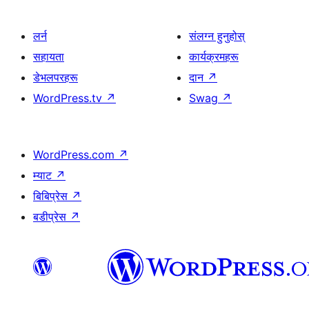
लर्न
संलग्न हुनुहोस्
सहायता
कार्यक्रमहरू
डेभलपरहरू
दान
↗
WordPress.tv
↗
Swag
↗
WordPress.com
↗
म्याट
↗
बिबिप्रेस
↗
बडीप्रेस
↗