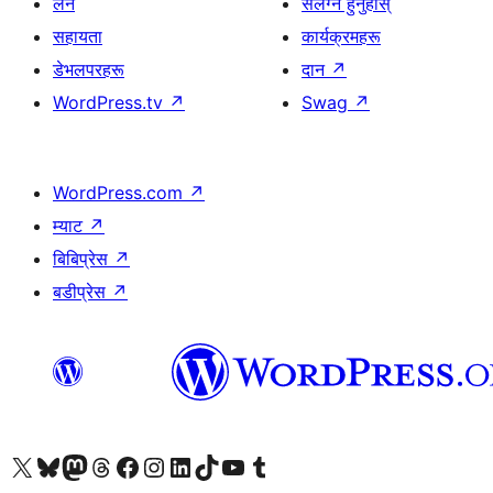
लर्न
संलग्न हुनुहोस्
सहायता
कार्यक्रमहरू
डेभलपरहरू
दान
↗
WordPress.tv
↗
Swag
↗
WordPress.com
↗
म्याट
↗
बिबिप्रेस
↗
बडीप्रेस
↗
हाम्रो X (पहिले ट्विटर) खातामा जानुहोस्
हाम्रो Bluesky खाता भ्रमण गर्नुहोस्
हाम्रो म्यास्टोडन खाता भ्रमण गर्नुहोस्
हाम्रो थ्रेड्स खातामा जानुहोस्
हाम्रो फेसबुक पेजमा जानुहोस्
हाम्रो इन्स्टाग्राम खातामा जानुहोस्
हाम्रो लिङ्क्डइन खातामा जानुहोस्
हाम्रो TikTok खाता भ्रमण गर्नुहोस्
हाम्रो युट्युब च्यानलमा जानुहोस्
हाम्रो टम्बलर खाता भ्रमण गर्नुहोस्