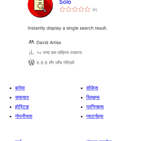
Solo
कुल
(0
)
रेटिङ्गहरू
Instantly display a single search result.
David Artiss
१० भन्दा कम सक्रिय स्थापना
6.9.6 सँग जाँच गरिएको
बारेमा
सोकेस
समाचार
थिमहरू
होस्टिङ
प्लगिनहरू
गोपनीयता
प्याटर्नहरू